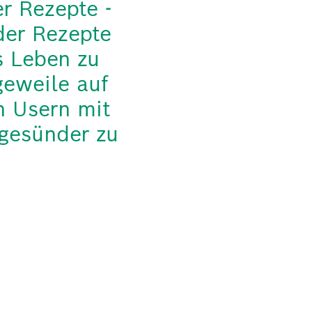
er Rezepte -
der Rezepte
s Leben zu
geweile auf
n Usern mit
 gesünder zu